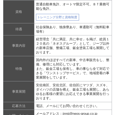
普通自動車免許、オートマ限定不可。８Ｔ乗務可
能な免許。
資格
トレーニング分野と資格制度
社会保険あり、独身寮あり、車通勤可（無料駐車
待遇
場有）
経営理念「共に満足、共に幸せ」を掲げ、総員１
２０名の「ネオスグループ」として、ジープ以外
事業内容
の新車店舗、整備工場、鈑金塗装工場も展開して
おります。
国内外のほぼすべての新車、中古車販売をし、整
備、修理にも対応しています。
特徴
また、鈑金工場も保有し、車の事なら全て対応で
きる「ワンストップサービス」で、地域密着の事
業展開をしています。
安佐南区、安佐北区、佐伯区にマツダ、スズキ、
ダイハツの店舗を構え、鈑金工場も展開し、あら
事業展開
ゆるお客様の要望にお応えできる事業展開を行っ
おります。
応募方法
電話、メールにてお問い合わせください。
メールアドレス：jinnji@neos-group.co.jp