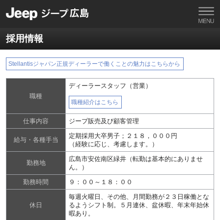
採用情報
Stellantisジャパン正規ディーラーで働くことの魅力はこちらから
ディーラースタッフ（営業）
職種
職種紹介はこちら
仕事内容
ジープ販売及び顧客管理
定期採用大卒男子；２１８，０００円
給与・各種手当
（経験に応じ、考慮します。）
広島市安佐南区緑井（転勤は基本的にありませ
勤務地
ん。）
勤務時間
９：００～１８：００
毎週火曜日、その他、月間勤務が２３日稼働とな
休日
るようシフト制。５月連休、盆休暇、年末年始休
暇あり。